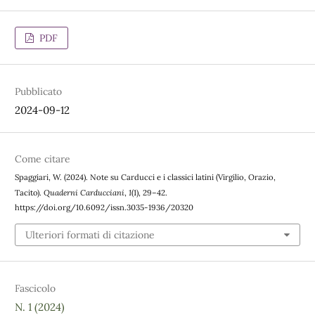
PDF
Pubblicato
2024-09-12
Come citare
Spaggiari, W. (2024). Note su Carducci e i classici latini (Virgilio, Orazio,
Quaderni Carducciani
1
Tacito).
,
(1), 29–42.
https://doi.org/10.6092/issn.3035-1936/20320
Ulteriori formati di citazione
Fascicolo
N. 1 (2024)