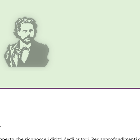
i
aperto che riconosce i diritti degli autori. Per approfondimenti 